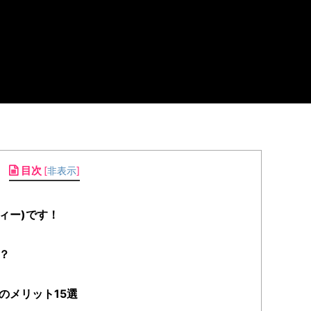
目次
[
非表示
]
シィー)です！
？
のメリット15選